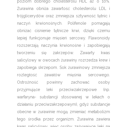
poziom dobrego cholesterolu HDL aż o 10%.
Żurawina obniża zawartość cholesterolu LDL i
trójglicerydów oraz zmniejsza sztywność tętnic i
naczyń krwionośnych. Polifenole pomagają
obniżać ciśnienie tętnicze krwi, dzięki czemu
lepiej funkcjonuje mięsień sercowy. Flawonoidy
rozszerzają naczynia krwionośne i zapobiegają
tworzeniu się zakrzepów. Zawarty kwas
salicylowy w owocach żurawiny rozrzedza krew i
zapobiega skrzepom. Sok żurawinowy zmniejsza
rozległość zawałów mięśnia sercowego.
Ostrożność powinny zachować osoby
przyjmujące leki przeciwzakrzepowe (np.
warfaryna- substancji stosowanej w lekach o
działaniu przeciwzakrzepowym), gdyż substancje
obecne w żurawinie mogą zmieniać metabolizm
tego środka przez organizm. Żurawina zawiera
kwas salicylowy, więc osoby zażywające leki na