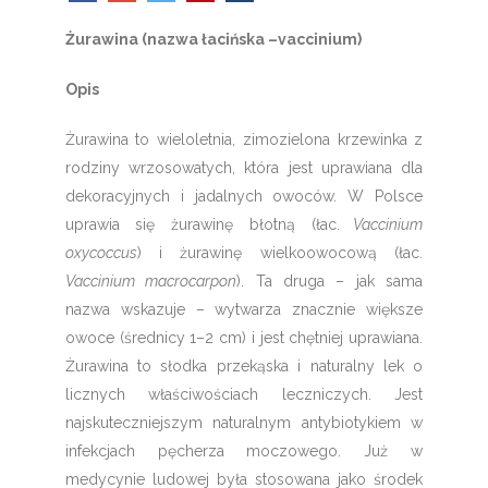
Żurawina (nazwa łacińska –vaccinium)
Opis
Żurawina to wieloletnia, zimozielona krzewinka z
rodziny wrzosowatych, która jest uprawiana dla
dekoracyjnych i jadalnych owoców.
W Polsce
uprawia się żurawinę błotną (łac.
Vaccinium
oxycoccus
) i żurawinę wielkoowocową (łac.
Vaccinium macrocarpon
). Ta druga – jak sama
nazwa wskazuje – wytwarza znacznie większe
owoce (średnicy 1–2 cm) i jest chętniej uprawiana.
Żurawina to słodka przekąska i naturalny lek o
licznych właściwościach leczniczych. Jest
najskuteczniejszym naturalnym antybiotykiem w
infekcjach pęcherza moczowego. Już w
medycynie ludowej była stosowana jako środek