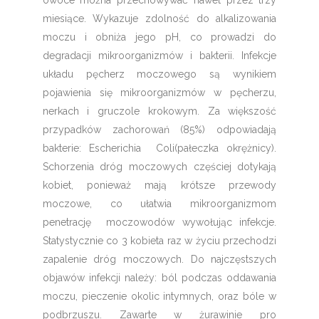
miesiące. Wykazuje zdolność do alkalizowania
moczu i obniża jego pH, co prowadzi do
degradacji mikroorganizmów i bakterii. Infekcje
układu pęcherz moczowego są wynikiem
pojawienia się mikroorganizmów w pęcherzu,
nerkach i gruczole krokowym. Za większość
przypadków zachorowań (85%) odpowiadają
bakterie: Escherichia Coli(pałeczka okrężnicy).
Schorzenia dróg moczowych częściej dotykają
kobiet, ponieważ mają krótsze przewody
moczowe, co ułatwia mikroorganizmom
penetrację moczowodów wywołując infekcje.
Statystycznie co 3 kobieta raz w życiu przechodzi
zapalenie dróg moczowych. Do najczęstszych
objawów infekcji należy: ból podczas oddawania
moczu, pieczenie okolic intymnych, oraz bóle w
podbrzuszu. Zawarte w żurawinie pro