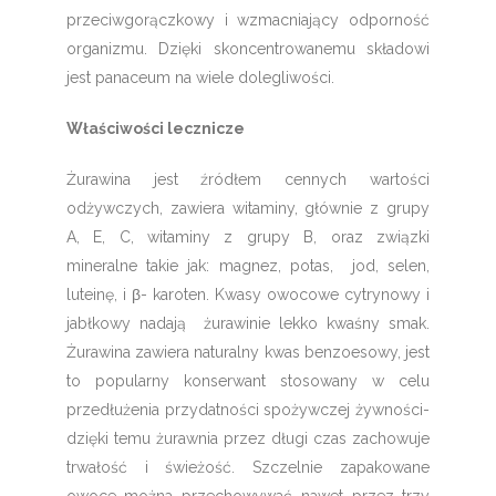
przeciwgorączkowy i wzmacniający odporność
organizmu. Dzięki skoncentrowanemu składowi
jest panaceum na wiele dolegliwości.
Właściwości lecznicze
Żurawina jest źródłem cennych wartości
odżywczych, zawiera witaminy, głównie z grupy
A, E, C, witaminy z grupy B, oraz związki
mineralne takie jak: magnez, potas, jod, selen,
luteinę, i β- karoten. Kwasy owocowe cytrynowy i
jabłkowy nadają żurawinie lekko kwaśny smak.
Żurawina zawiera naturalny kwas benzoesowy, jest
to popularny konserwant stosowany w celu
przedłużenia przydatności spożywczej żywności-
dzięki temu żurawnia przez długi czas zachowuje
trwałość i świeżość. Szczelnie zapakowane
owoce można przechowywać nawet przez trzy