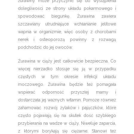
żurawiny może przyczynić się do wystąpienia
dolegliwości ze strony układu pokarmowego i
spowodować biegunkę. Żurawina zawiera
szczawiany utrudniające wchłanianie jelitowe
wapnia w organizmie, więc osoby z chorobami
nerek i osteoporozą powinny z rozwagą
podchodzić do jej owoców.
Żurawina w ciąży jest całkowicie bezpieczna. Co
więcej nierzadko stosuje się ją w przypadku
częstych w tym okresie infekcji układu
moczowego. Żurawina będzie też pomagała
wspierać odporność przyszłej mamy i
dostarczała jej ważnych witamin. Pomoże również
zahamować rozwój żylaków i pajączków, które
często pojawiają się na skutek dość szybkiego
przybierania na wadze w ciąży. Niweluje zaparcia,
z którymi borykają się ciężarne. Stanowi też