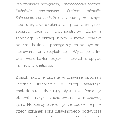
Pseudomonas aeruginosa
,
Enterocooccus faecalis
,
Klebsiella pneumoniae
,
Proteus mirabilis
,
Salmonella enteritidis.
Sok z żurawiny w różnym
stopniu wykazał działanie hamujące na wszystkie
spośród badanych drobnoustrojów. Żurawina
zapobiega kolonizacji błony śluzowej żołądka
poprzez bakterie i pomaga się ich pozbyć bez
stosowania antybiotykoterapii. Wykazuje silne
właściwości bakteriobójcze, co korzystnie wpływa
na mikroflorę jelitową.
Związki aktywne zawarte w żurawinie opóźniają
utlenianie lipoprotein o dużej zawartości
cholesterolu i stymulują płytki krwi. Pomagają
obniżyć ryzyko zachorowania na miażdżycę
tętnic. Naukowcy przekonują, że codzienne picie
trzech szklanek soku żurawinowego podwyższa