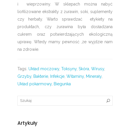
i wieprzowiny. W sklepach można nabyć
liofilizowane ekstrakty z żurawin, soki, suplementy
czy herbaty. Warto sprawdzać etykiety na
produktach, czy żurawina była dosładzana
cukrem oraz potwierdzających ekologiczną
uprawę. Wtedy mamy pewność ,że wyjdzie nam
na zdrowie.
Tags:
Układ moczowy
,
Toksyny
,
Skóra
,
Wirusy
,
Grzyby
,
Bakterie
,
Infekcje
,
Witaminy
,
Minerały
,
Układ pokarmowy
,
Biegunka
Artykuły