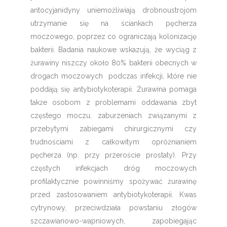
antocyjanidyny uniemożliwiają drobnoustrojom
utrzymanie się na ściankach pęcherza
moczowego, poprzez co ograniczają kolonizację
bakterii. Badania naukowe wskazują, że wyciąg z
żurawiny niszczy około 80% bakterii obecnych w
drogach moczowych podczas infekcji, które nie
poddają się antybiotykoterapii. Żurawina pomaga
także osobom z problemami oddawania zbyt
częstego moczu, zaburzeniach związanymi z
przebytymi zabiegami chirurgicznymi czy
trudnościami z całkowitym opróżnianiem
pęcherza (np. przy przeroście prostaty). Przy
częstych infekcjach dróg moczowych
profilaktycznie powinniśmy spożywać żurawinę
przed zastosowaniem antybiotykoterapii. Kwas
cytrynowy, przeciwdziała powstaniu złogów
szczawianowo-wapniowych, zapobiegając