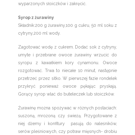
wyparzonych słoiczków i zakręcić.
Syrop z żurawiny
Składnik:200 g żurawiny,100 g cukru, 50 ml soku z
cytryny,200 ml wody.
Zagotować wodę z cukrem. Dodać sok z cytryny,
umyte i przebrane owoce żurawiny wrzucić do
syropu z kawałkiem kory cynamonu. Owoce
rozgotować. Trwa to niecałe 10 minut, następnie
przetrzeć przez sitko. W pierwszej fazie rondelek
przykryć ponieważ owoce pękając pryskają.
Gorący syrop wlać do buteleczek lub słoiczków.
Żurawinę można spożywać w różnych postaciach:
suszoną, mrożoną czy świeżą. Przygotowane z
niej dżemy i konfitury pasują do naleśników,
serów pleśniowych, czy potraw mięsnych- drobiu