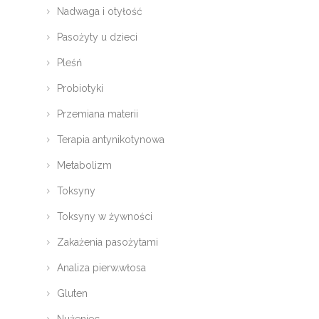
Nadwaga i otyłość
Pasożyty u dzieci
Pleśń
Probiotyki
Przemiana materii
Terapia antynikotynowa
Metabolizm
Toksyny
Toksyny w żywności
Zakażenia pasożytami
Analiza pierw.włosa
Gluten
Nużeniec