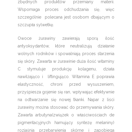
zbędnych produktów przemiany materii.
Wspomaga proces odchudzania się, więc
szczególnie polecana jest osobom dbającym o
szczupła sylwetkę.
Owoce żurawiny zawierają sporą ilość
antyoksydantów, które neutralizują działanie
wolnych rodników i spowalniają proces starzenia
się skóry. Zawarta w żurawinie duża ilość witaminy
C stymuluje produkcję kolagenu, działa
nawilżająco i liftingująco. Witamina E poprawia
elastyczność, chroni przed wysuszeniem,
przyśpiesza gojenie się ran, wpływając efektywnie
na odtwarzanie się nowej tkanki. Napar z liści
żurawiny można stosować do przemywania skóry.
Zawarta arbutyna(związek o właściwościach de
pigmentacyjnych hamujący syntezę melaniny)
rozjaśnia przebarwienia skórne i zapobiega