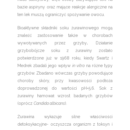
bazie aspiryny oraz mające reakcje alergiczne na
ten lek muszą ograniczyć spożywanie owocu.
Bioaktywne składniki soku żurawinowego mogą
znaleźć zastosowanie także w chorobach
wywoływanych przez grzyby
.
Działanie
grzybobójcze soku z żurawiny zostało
potwierdzone już w 1968 roku, kiedy Swartz i
Medrek zbadali jego wpływ
in vitro
na różne typy
grzybów. Zbadano wówczas grzyby powodujące
choroby skóry, przy kwasowości podłoża
doprowadzonej do wartości pH=5,6. Sok z
żurawiny hamował wzrost badanych grzybów
(oprócz
Candida albicans
).
Żurawina wykazuje silne właściwości
detoksykacyjne- oczyszcza organizm z toksyn i