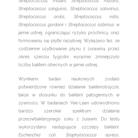
Streptococcus mutant
Streptococcus mutans
,
Streptococcus sanguinis
,
Streptococcus salivarius
,
Streptococcus oralis
,
Streptococcus mitis
,
Streptococcus gordonii
i
Streptococcus sobrinus
w
jamie ustnej, ograniczając ryzyko próchnicy, oraz
formowaniu się płytki nazębnej. Wykazano też, że
codzienne użytkowanie płynu z żurawiną przez
okres sześciu tygodni wyraźnie zmniejszyło
liczbę bakterii obecnych w jamie ustnej.
Wynikami badań naukowych zostało
potwierdzone również działanie bakteriobójcze,
także w stosunku do bakterii patogennych w
żywności
.
W badaniach Yee-Lean udowodniono
bardzo szerokie spektrum działania
przeciwbakteryjnego soku z żurawin. Do testu
wykorzystano następujące szczepy bakterii:
Escherichia coli
,
Staphylococcus aureus
,