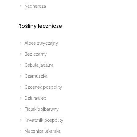
Nadnercza
Rośliny lecznicze
Aloes zwyczajny
Bez czarny
Cebula jadalna
Czarnuszka
Czosnek pospolity
Dziurawiec
Fiołek trójbarwny
Krwawnik pospolity
Mącznica lekarska