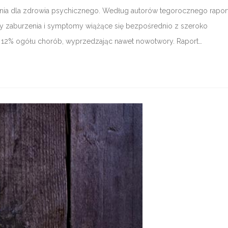
iania dla zdrowia psychicznego. Według autorów tegorocznego rapor
y zaburzenia i symptomy wiążące się bezpośrednio z szeroko
12% ogółu chorób, wyprzedzając nawet nowotwory. Raport…