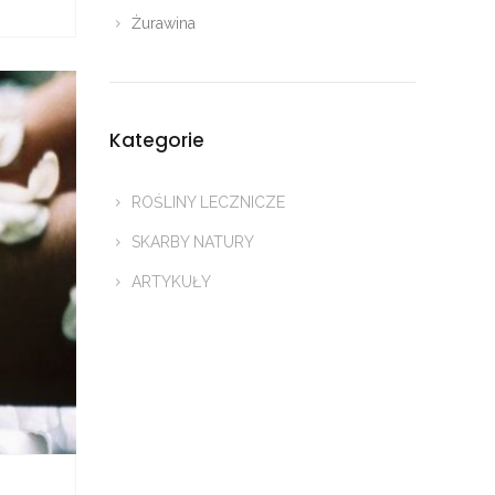
Żurawina
Kategorie
ROŚLINY LECZNICZE
SKARBY NATURY
ARTYKUŁY