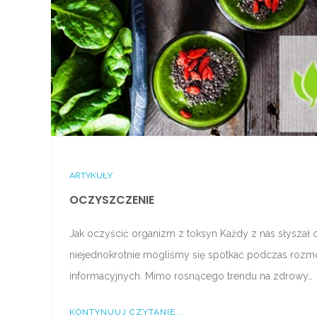
ARTYKUŁY
OCZYSZCZENIE
Jak oczyścić organizm z toksyn Każdy z nas słyszał 
niejednokrotnie mogliśmy się spotkać podczas rozmo
informacyjnych. Mimo rosnącego trendu na zdrowy…
KONTYNUUJ CZYTANIE...