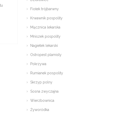
tu
Fiołek trójbarwny
Krwawnik pospolity
Mącznica lekarska
Mniszek pospolity
Nagietek lekarski
Ostropest plamisty
Pokrzywa
Rumianek pospolity
Skrzyp polny
Sosna zwyczajna
Wierzbownica
Żyworódka