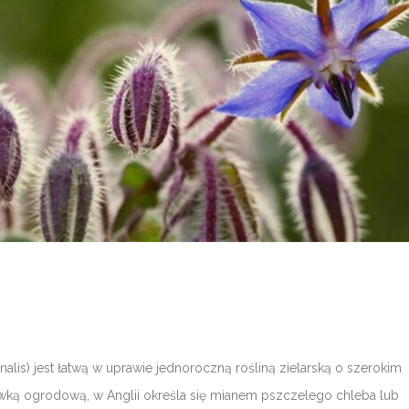
nalis) jest łatwą w uprawie jednoroczną rośliną zielarską o szerokim
ką ogrodową, w Anglii określa się mianem pszczelego chleba lub