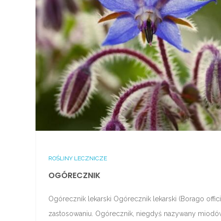
ROŚLINY LECZNICZE
OGÓRECZNIK
Ogórecznik lekarski Ogórecznik lekarski (Borago offici
zastosowaniu. Ogórecznik, niegdyś nazywany miodów