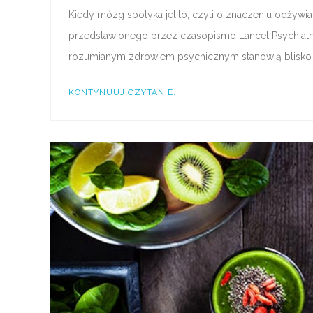
Kiedy mózg spotyka jelito, czyli o znaczeniu odżyw
przedstawionego przez czasopismo Lancet Psychiatr
rozumianym zdrowiem psychicznym stanowią blisko 
KONTYNUUJ CZYTANIE...