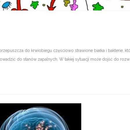
 przepuszcza do krwiobiegu częściowo strawione białka i bakterie, kt
adzić do stanów zapalnych. W takiej sytuacji może dojść do rozwi