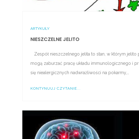
ARTYKUŁY
NIESZCZELNE JELITO
Zespół nieszczelnego jelita to stan, w którym jelito
mogą zaburzać pracę układu immunologicznego i prow
się niealergicznych nadwrażliwości na pokarmy,…
KONTYNUUJ CZYTANIE...