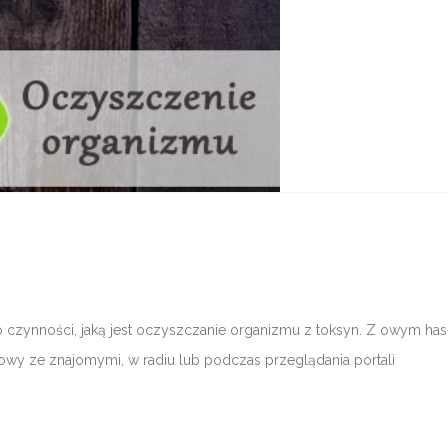
o czynności, jaką jest oczyszczanie organizmu z toksyn. Z owym ha
wy ze znajomymi, w radiu lub podczas przeglądania portali