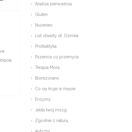
Analiza pierw.włosa
Gluten
Nużeniec
List otwarty dr. Ozimka
Profilaktyka
óre
Pszenica co przemyca
nięcia
Terapia Mora
Biorezonans
Co się kryje w mięsie
Enzymy
Jelita twój mózg
Zgodnie z naturą
Autyzm