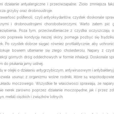
i działanie antyalergiczne i przeciwzapalne. Zioło zmniejsza ta
lcza grzyby oraz drobnoustroje.
wartość polifenoli, czyli antyoksydantów, czystek doskonale spra
lnymi i drobnoustrojami chorobotwórczymi. Warto zatem pić 
eziębienia. Poza tym, przeciwutleniacze z czystka oczyszczają 
zioło poprawia kondycję naszej skóry, pomaga pozbyć się trądziku
k. Po czystek dobrze sięgać również profilaktycznie, aby uchronić
blokuje bowiem utlenianie się złego cholesterolu. Napary z czy
ekcji górnych dróg oddechowych w formie inhalacji. Doskonale sp
yn do płukania jamy ustnej.
atą w olejki o działaniu antygrzybiczym, antywirusowym i antybakter
ozwala usunąć z organizmu wolne rodniki, które są współodpowie
b układu moczowego. Wszystkie te właściwości sprawiają, że napary
nie nerek zarówno poprzez działanie moczopędne, jak i przez z
yn, metali ciężkich i związków lotnych.