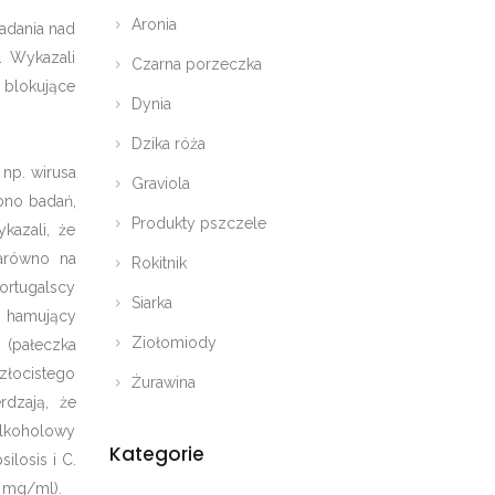
Aronia
adania nad
. Wykazali
Czarna porzeczka
 blokujące
Dynia
Dzika róża
 np. wirusa
Graviola
zono badań,
Produkty pszczele
kazali, że
zarówno na
Rokitnik
portugalscy
Siarka
ł hamujący
Ziołomiody
 (pałeczka
łocistego
Żurawina
rdzają, że
alkoholowy
Kategorie
ilosis i C.
5 mg/ml).