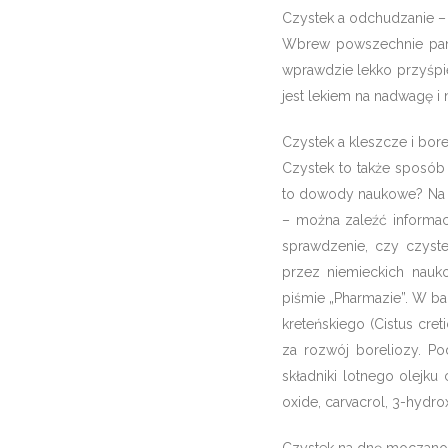
Czystek a odchudzanie –
Wbrew powszechnie panuj
wprawdzie lekko przyśpies
jest lekiem na nadwagę i
Czystek a kleszcze i bore
Czystek to także sposób 
to dowody naukowe? Na s
– można zaleźć informac
sprawdzenie, czy czyst
przez niemieckich nauk
piśmie „Pharmazie”. W bad
kreteńskiego (Cistus cret
za rozwój boreliozy. Po
składniki lotnego olejku
oxide, carvacrol, 3-hydr