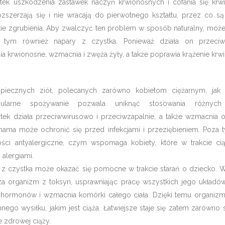
utek uszkodzenia zastawek naczyń krwionośnych i cofania się krwi.
rozszerzają się i nie wracają do pierwotnego kształtu, przez co s
skie zgrubienia. Aby zwalczyć ten problem w sposób naturalny, moż
tym również napary z czystka. Ponieważ działa on przeciwz
a krwionośne, wzmacnia i zwęża żyły, a także poprawia krążenie krwi
piecznych ziół, polecanych zarówno kobietom ciężarnym, ja
ularne spożywanie pozwala uniknąć stosowania różnych
tek działa przeciwwirusowo i przeciwzapalnie, a także wzmacnia 
ama może ochronić się przed infekcjami i przeziębieniem. Poza t
ości antyalergiczne, czym wspomaga kobiety, które w trakcie c
 alergiami.
 z czystka może okazać się pomocne w trakcie starań o dziecko. W
cza organizm z toksyn, usprawniając pracę wszystkich jego układów
ormonów i wzmacnia komórki całego ciała. Dzięki temu organizm j
go wysiłku, jakim jest ciąża. Łatwiejsze staje się zatem zarówno 
e zdrowej ciąży.