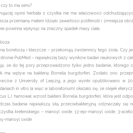
 czy to ma sens?
ącej opinii herbata z czystka nie ma właściwości odchudzających.
za przemianę materii (dzięki zawartości polifenoli) i zmniejsza obrzę
 nie powinna wpłynąć na znaczny spadek masy ciała.
lioza
na boreliozę i kleszcze – przekonują zwolennicy tego zioła. Czy j
tronie PubMed – największej bazy wyników badań naukowych z cał
ję, że do tej pory przeprowadzono tylko jedno badanie, którego 
ek ma wpływ na bakterię Borrelia burgdorferi. Zostało ono prze
owców z University of Leipzig, a jego wyniki opublikowano w 2
aniach in vitro (a więc w laboratorium) okazało się, że olejek eteryc
icus L.) hamował wzrost bakterii Borrelia burgdorferi, która jest odp
dczas badania największą siłą przeciwbakteryjną odznaczały się n
 czystka kreteńskiego – manoyl oxide, 13-epi-manoyl oxide, 3-acet
oxy-manoyl oxide.