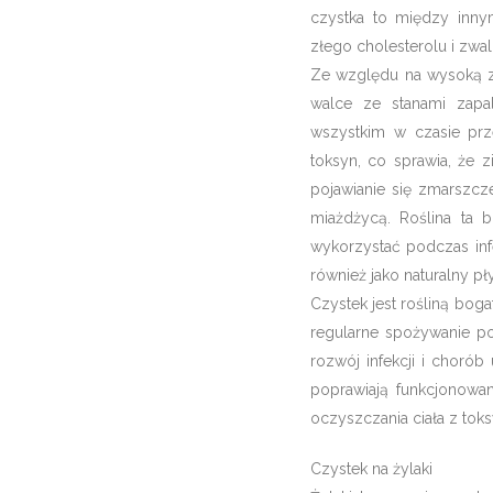
czystka to między innym
złego cholesterolu i zwa
Ze względu na wysoką za
walce ze stanami zapa
wszystkim w czasie prz
toksyn, co sprawia, że 
pojawianie się zmarszcze
miażdżycą. Roślina ta 
wykorzystać podczas inf
również jako naturalny pł
Czystek jest rośliną bog
regularne spożywanie p
rozwój infekcji i choró
poprawiają funkcjonowa
oczyszczania ciała z toks
Czystek na żylaki