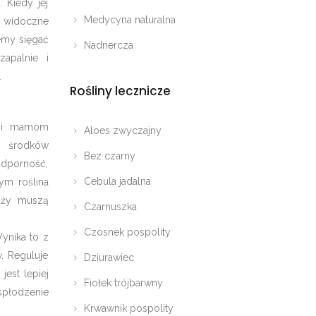
 Kiedy jej
Medycyna naturalna
ą widoczne
emy sięgać
Nadnercza
apalnie i
.
Rośliny lecznicze
k i mamom
Aloes zwyczajny
 środków
Bez czarny
odporność,
Cebula jadalna
ym roślina
iąży muszą
Czarnuszka
Czosnek pospolity
ynika to z
. Reguluje
Dziurawiec
est lepiej
Fiołek trójbarwny
spłodzenie
Krwawnik pospolity