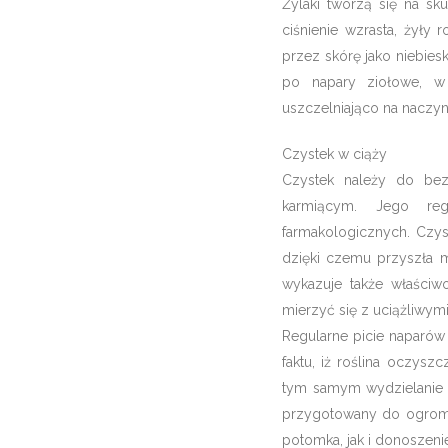
Żylaki tworzą się na sk
ciśnienie wzrasta, żyły 
przez skórę jako niebie
po napary ziołowe, w 
uszczelniająco na naczyni
Czystek w ciąży
Czystek należy do bez
karmiącym. Jego reg
farmakologicznych. Czys
dzięki czemu przyszła m
wykazuje także właściw
mierzyć się z uciążliwymi
Regularne picie naparów
faktu, iż roślina oczysz
tym samym wydzielanie h
przygotowany do ogromne
potomka, jak i donoszeni