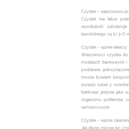
Czystek – właściwości p
Czystek ma także pote
wyodrębnili substancj
laurolistnego; są to 3-O-
Czystek – opinie lekarzy
Właściwości czystka do 
modelach tkankowych i k
podstawie jednoznacznie
można bowiem bezpośred
poradzi sobie z nowotw
traktować jedynie jako s
organizmu polifenole, 
samopoczucie.
Czystek – ważne zalecen
Jak długo można pić czys