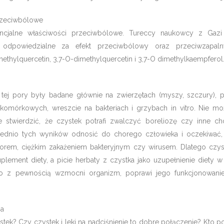
rzeciwbólowe
ncjalne właściwości przeciwbólowe. Tureccy naukowcy z Gazi 
e odpowiedzialne za efekt przeciwbólowy oraz przeciwzapaln
methylquercetin, 3,7-O-dimethylquercetin i 3,7-O dimethylkaempferol
tej pory były badane głównie na zwierzętach (myszy, szczury), 
omórkowych, wreszcie na bakteriach i grzybach in vitro. Nie mo
 stwierdzić, że czystek potrafi zwalczyć boreliozę czy inne ch
nio tych wyników odnosić do chorego człowieka i oczekiwać, 
orem, ciężkim zakażeniem bakteryjnym czy wirusem. Dlatego czys
uplement diety, a picie herbaty z czystka jako uzupełnienie diety 
co z pewnością wzmocni organizm, poprawi jego funkcjonowani
ia
tek? Czy czystek i leki na nadciśnienie to dobre połączenie? Kto p