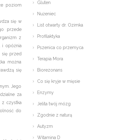
Gluten
kże poziom
Nużeniec
wdza się w
List otwarty dr. Ozimka
go przede
Profilaktyka
organizm z
 i opóźnia
Pszenica co przemyca
 się przed
Terapia Mora
stka można
Biorezonans
rawdzą się
Co się kryje w mięsie
yjnym. Jego
Enzymy
dzialne za
 z czystka
Jelita twój mózg
dolność do
Zgodnie z naturą
Autyzm
Witamina D