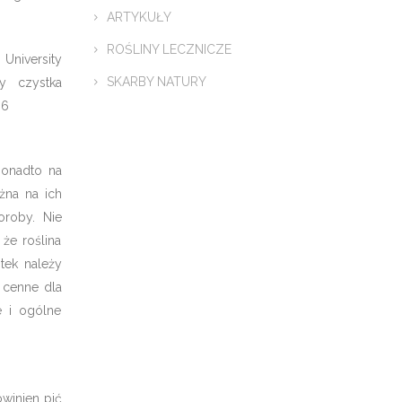
ARTYKUŁY
ROŚLINY LECZNICZE
University
SKARBY NATURY
y czystka
.6
ponadto na
żna na ich
oroby. Nie
że roślina
tek należy
w cenne dla
e i ogólne
owinien pić