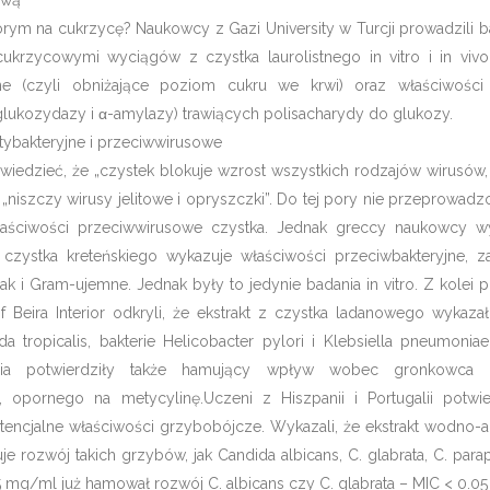
ową
ym na cukrzycę? Naukowcy z Gazi University w Turcji prowadzili b
ukrzycowymi wyciągów z czystka laurolistnego in vitro i in vivo
zne (czyli obniżające poziom cukru we krwi) oraz właściwości
ukozydazy i α-amylazy) trawiących polisacharydy do glukozy.
tybakteryjne i przeciwwirusowe
wiedzieć, że „czystek blokuje wzrost wszystkich rodzajów wirusów,
że „niszczy wirusy jelitowe i opryszczki”. Do tej pory nie przeprowad
łaściwości przeciwwirusowe czystka. Jednak greccy naukowcy wy
i czystka kreteńskiego wykazuje właściwości przeciwbakteryjne, 
ak i Gram-ujemne. Jednak były to jedynie badania in vitro. Z kolei 
f Beira Interior odkryli, że ekstrakt z czystka ladanowego wykaza
 tropicalis, bakterie Helicobacter pylori i Klebsiella pneumoniae
ania potwierdziły także hamujący wpływ wobec gronkowca z
, opornego na metycylinę.Uczeni z Hiszpanii i Portugalii potwie
encjalne właściwości grzybobójcze. Wykazali, że ekstrakt wodno-
je rozwój takich grzybów, jak Candida albicans, C. glabrata, C. paraps
05 mg/ml już hamował rozwój C. albicans czy C. glabrata – MIC < 0.0