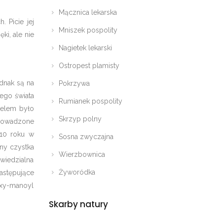
Mącznica lekarska
 Picie jej
Mniszek pospolity
ki, ale nie
Nagietek lekarski
Ostropest plamisty
ednak są na
Pokrzywa
ego świata
Rumianek pospolity
celem było
Skrzyp polny
prowadzone
010 roku w
Sosna zwyczajna
zny czystka
Wierzbownica
owiedzialna
Żyworódka
astępujące
oxy-manoyl
Skarby natury