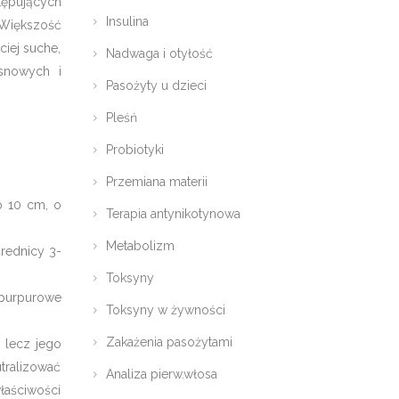
stępujących
Insulina
 Większość
ciej suche,
Nadwaga i otyłość
osnowych i
Pasożyty u dzieci
Pleśń
Probiotyki
Przemiana materii
o 10 cm, o
Terapia antynikotynowa
Metabolizm
średnicy 3-
Toksyny
 purpurowe
Toksyny w żywności
Zakażenia pasożytami
, lecz jego
utralizować
Analiza pierw.włosa
łaściwości