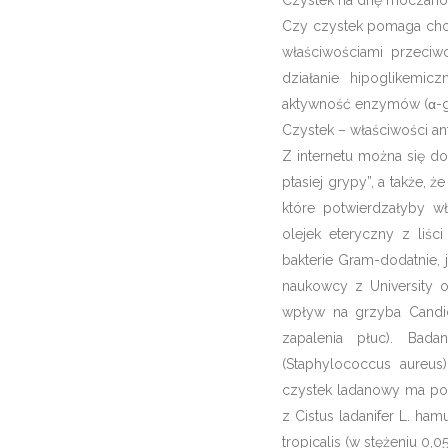
Czystek na dnę moczan
Czy czystek pomaga chor
właściwościami przeciwc
działanie hipoglikemic
aktywność enzymów (α-gl
Czystek – właściwości an
Z internetu można się do
ptasiej grypy”, a także, 
które potwierdzałyby w
olejek eteryczny z liśc
bakterie Gram-dodatnie, j
naukowcy z University o
wpływ na grzyba Candida
zapalenia płuc). Bad
(Staphylococcus aureus)
czystek ladanowy ma pot
z Cistus ladanifer L. hamu
tropicalis (w stężeniu 0,