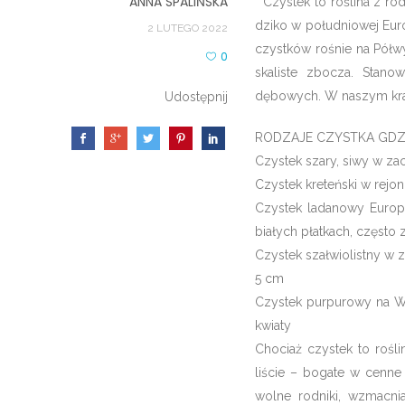
ANNA SPALIŃSKA
Czystek to roślina z rod
dziko w południowej Eur
2 LUTEGO 2022
czystków rośnie na Półwys
0
skaliste zbocza. Stano
dębowych. W naszym kraj
Udostępnij
RODZAJE CZYSTKA GDZ
Czystek szary, siwy w z
Czystek kreteński w rej
Czystek ladanowy Europ
białych płatkach, częst
Czystek szałwiolistny w 
5 cm
Czystek purpurowy na Wy
kwiaty
Chociaż czystek to rośli
liście – bogate w cenne 
wolne rodniki, wzmacni