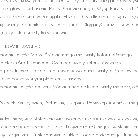
ziny czystkowatych (Cistaceae). Należy tu kilkanaście gatunków wy
opie, głównie w basenie Morza Śródziemnego i Wysp Kanaryjskich.
pie Pirenejskim (w Portugalii i Hiszpanii). Siedliskiem ich są najczęś
wią ważny składnik kolczastych zarośli (frygany) oraz lasów s
u czystek rośnie tylko w uprawie.
IE ROŚNIE WYGLĄD
achodniej części Morza Śródziemnego ma kwiaty koloru różowego
onie Morza Śródziemnego i Czarnego kwiaty koloru różowego
a południowo-zachodnia ma wyjątkowo duże kwiaty o średnicy d
o z ciemnoczerwonymi plamkami u nasady
zachodniej części obszaru śródziemnomorskiego kwiaty ma białe, o 
spach Kanaryjskich, Portugalia, Hiszpania Półwysep Apeniński ma
na kwitnąca, w ziołolecznictwie wykorzystuje się nie kwiaty czystka
dla zdrowia przeciwutleniacze. Dzięki nim roślina jest w stanie ne
ając organizm i funkcjonowanie układu odpornościowego. Inne w