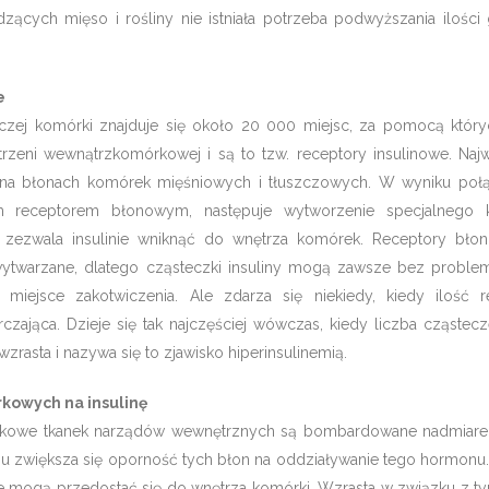
ących mięso i rośliny nie istniała potrzeba podwyższania ilości
e
zej komórki znajduje się około 20 000 miejsc, za pomocą któryc
zeni wewnątrzkomórkowej i są to tzw. receptory insulinowe. Najw
t na błonach komórek mięśniowych i tłuszczowych. W wyniku połą
m receptorem błonowym, następuje wytworzenie specjalnego 
óry zezwala insulinie wniknąć do wnętrza komórek. Receptory bł
wytwarzane, dlatego cząsteczki insuliny mogą zawsze bez proble
 miejsce zakotwiczenia. Ale zdarza się niekiedy, kiedy ilość 
czająca. Dzieje się tak najczęściej wówczas, kiedy liczba cząstecz
zrasta i nazywa się to zjawisko hiperinsulinemią.
kowych na insulinę
rkowe tkanek narządów wewnętrznych są bombardowane nadmiarem
u zwiększa się oporność tych błon na oddziaływanie tego hormonu
nie mogą przedostać się do wnętrza komórki. Wzrasta w związku z t