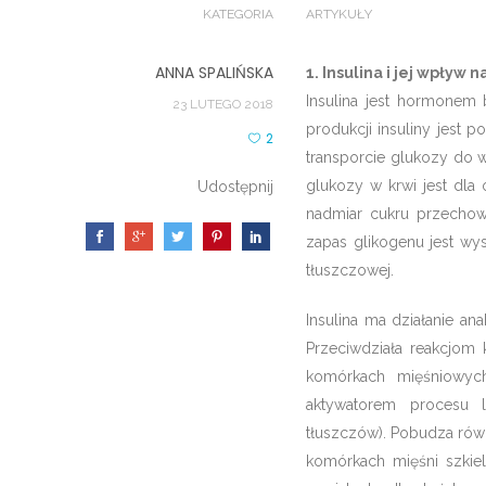
KATEGORIA
ARTYKUŁY
ANNA SPALIŃSKA
1. Insulina i jej wpływ
Insulina jest hormonem
23 LUTEGO 2018
produkcji insuliny jest 
2
transporcie glukozy do w
glukozy w krwi jest dla
Udostępnij
nadmiar cukru przechow
zapas glikogenu jest wy
tłuszczowej.
Insulina ma działanie ana
Przeciwdziała reakcjom 
komórkach mięśniowych
aktywatorem procesu l
tłuszczów). Pobudza rów
komórkach mięśni szkie