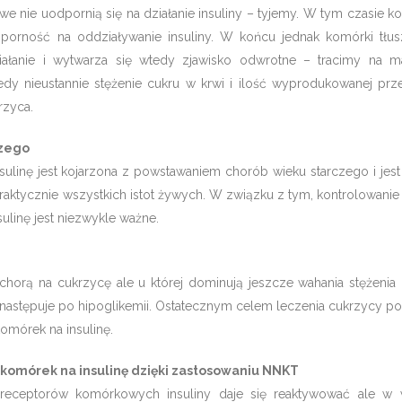
e nie uodpornią się na działanie insuliny – tyjemy. W tym czasie k
oporność na oddziaływanie insuliny. W końcu jednak komórki tł
iałanie i wytwarza się wtedy zjawisko odwrotne – tracimy na ma
edy nieustannie stężenie cukru w krwi i ilość wyprodukowanej prze
krzyca.
czego
ulinę jest kojarzona z powstawaniem chorób wieku starczego i jest
praktycznie wszystkich istot żywych. W związku z tym, kontrolowani
linę jest niezwykle ważne.
orą na cukrzycę ale u której dominują jeszcze wahania stężenia
a następuje po hipoglikemii. Ostatecznym celem leczenia cukrzycy 
omórek na insulinę.
 komórek na insulinę dzięki zastosowaniu NNKT
receptorów komórkowych insuliny daje się reaktywować ale w 