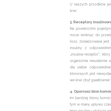
U naszych przodków jedz
krwi.
3. Receptory insulinow
Na powierzchni pojedync
może wniknąć do przestr
ilość zlokalizowana jes
insuliny z odpowiedni
„insulina-receptor”, kt
organizmie nieustannie 
dla siebie odpowiednie
błonowych jest niewystar
we krwi zbyt gwałtownie w
4. Oporność błon komór
Im bardziej błony komó
tym w miarę upływu czas
tego insulina i glukoza 