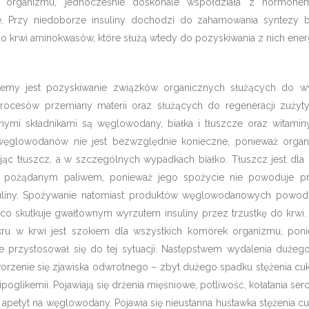
o organizmu, jednocześnie doskonale współdziała z hormone
e. Przy niedoborze insuliny dochodzi do zahamowania syntezy bi
o krwi aminokwasów, które służą wtedy do pozyskiwania z nich energ
emy jest pozyskiwanie związków organicznych służących do wy
procesów przemiany materii oraz służących do regeneracji zużyty
mi składnikami są węglowodany, białka i tłuszcze oraz witaminy
 węglowodanów nie jest bezwzględnie konieczne, ponieważ org
jąc tłuszcz, a w szczególnych wypadkach białko. Tłuszcz jest dla
ej pożądanym paliwem, ponieważ jego spożycie nie powoduje pr
nsuliny. Spożywanie natomiast produktów węglowodanowych powod
 co skutkuje gwałtownym wyrzutem insuliny przez trzustkę do krwi.
ukru w krwi jest szokiem dla wszystkich komórek organizmu, pon
e przystosował się do tej sytuacji. Następstwem wydalenia dużeg
tworzenie się zjawiska odwrotnego – zbyt dużego spadku stężenia cuk
poglikemii. Pojawiają się drżenia mięśniowe, potliwość, kołatania serc
apetyt na węglowodany. Pojawia się nieustanna huśtawka stężenia cu