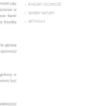
omórki cały
ROŚLINY LECZNICZE
uszczowe w
SKARBY NATURY
sie tkanki
ARTYKUŁY
z trzustkę
 to główna
e oporności
 glukozy w
powinno być
większości