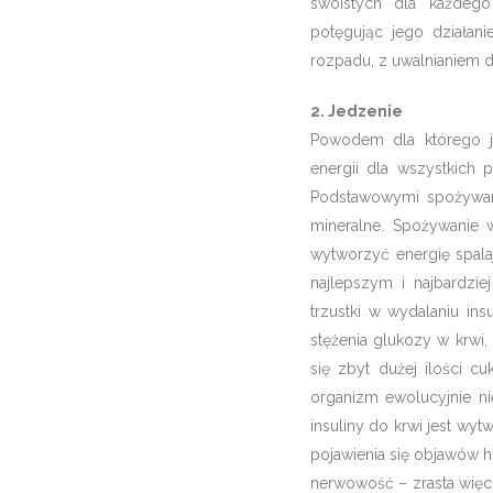
swoistych dla każdeg
potęgując jego działani
rozpadu, z uwalnianiem d
2. Jedzenie
Powodem dla którego j
energii dla wszystkich 
Podstawowymi spożywany
mineralne. Spożywanie
wytworzyć energię spala
najlepszym i najbardzi
trzustki w wydalaniu i
stężenia glukozy w krwi,
się zbyt dużej ilości c
organizm ewolucyjnie ni
insuliny do krwi jest wy
pojawienia się objawów hi
nerwowość – zrasta więc 