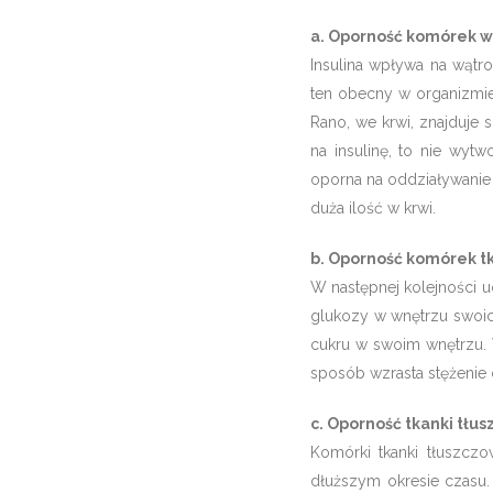
a. Oporność komórek w
Insulina wpływa na wątr
ten obecny w organizmie
Rano, we krwi, znajduje 
na insulinę, to nie wytw
oporna na oddziaływanie 
duża ilość w krwi.
b. Oporność komórek t
W następnej kolejności uo
glukozy w wnętrzu swoich
cukru w swoim wnętrzu. 
sposób wzrasta stężenie 
c. Oporność tkanki tłu
Komórki tkanki tłuszczo
dłuższym okresie czasu. 