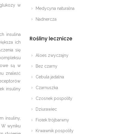
 glukozy w
Medycyna naturalna
Nadnercza
h insulina
Rośliny lecznicze
iększa ich
czenia się
Aloes zwyczajny
kompleksu
onowe są w
Bez czarny
mu znaleźć
Cebula jadalna
receptorów
Czarnuszka
ek insuliny
Czosnek pospolity
Dziurawiec
 insuliny,
Fiołek trójbarwny
. W wyniku
Krwawnik pospolity
ym stężenie