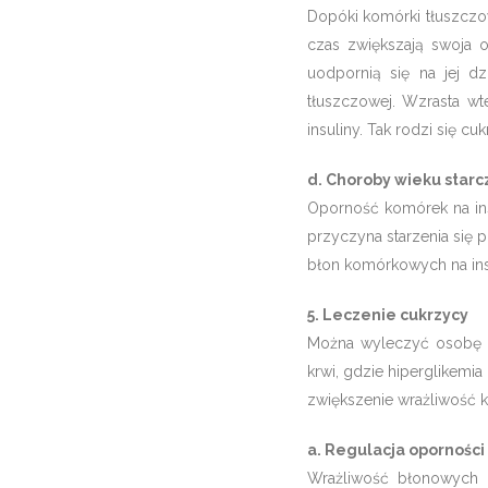
Dopóki komórki tłuszczow
czas zwiększają swoja 
uodpornią się na jej dz
tłuszczowej. Wzrasta wt
insuliny. Tak rodzi się cu
d. Choroby wieku star
Oporność komórek na ins
przyczyna starzenia się 
błon komórkowych na insu
5. Leczenie cukrzycy
Można wyleczyć osobę ch
krwi, gdzie hiperglikemi
zwiększenie wrażliwość k
a. Regulacja oporności
Wrażliwość błonowych 