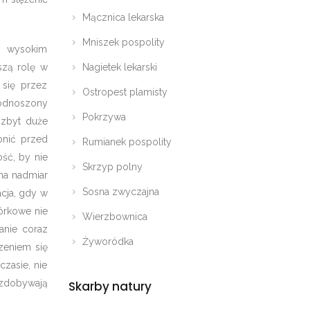
Mącznica lekarska
Mniszek pospolity
i wysokim
Nagietek lekarski
szą rolę w
 się przez
Ostropest plamisty
podnoszony
Pokrzywa
 zbyt duże
onić przed
Rumianek pospolity
ść, by nie
Skrzyp polny
na nadmiar
Sosna zwyczajna
acja, gdy w
órkowe nie
Wierzbownica
anie coraz
Żyworódka
rzeniem się
czasie, nie
zdobywają
Skarby natury