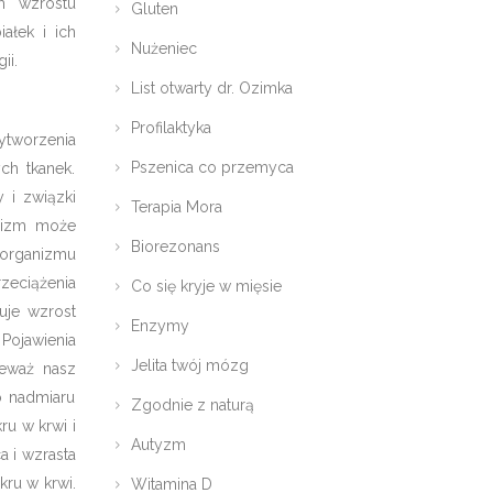
m wzrostu
Gluten
ałek i ich
Nużeniec
ii.
List otwarty dr. Ozimka
Profilaktyka
tworzenia
Pszenica co przemyca
ch tkanek.
 i związki
Terapia Mora
anizm może
Biorezonans
 organizmu
zeciążenia
Co się kryje w mięsie
uje wzrost
Enzymy
 Pojawienia
Jelita twój mózg
ieważ nasz
o nadmiaru
Zgodnie z naturą
ru w krwi i
Autyzm
a i wzrasta
kru w krwi.
Witamina D