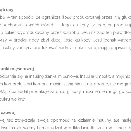
ątroby
obę w ten sposób, że ogranicza ilość produkowanej przez nią gluko
 pochodzi z dwóch źródeł – z tego, co jemy i z tego, co produkuj
się cukier wyprodukowany przez wątrobę. Jeśli narząd ten prawidło
orzy w środku nocy zbyt dużej ilości glukozy. Jeśli jednak wątrob
insuliny, zaczyna produkować nadmiar cukru, rano, mając pojawia si
kanki mięśniowej
dparnia się na insulinę tkanka mięśniowa. Insulina umożliwia mięśni
 komórek. Jeśli komórki mięśni staną się na nią oporne, nie mogą 
Wątroba nadal produkuje za dużo glikozy, mięśnie nie mogą go spal
cukru we krwi.
szczowej
wej też zwiększają swoja oporność na działanie insuliny, ale nast
Insulina jak wiemy bierze udział w odkładaniu tłuszczu w tkance t