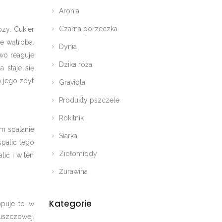
Aronia
Czarna porzeczka
zy. Cukier
e wątroba.
Dynia
wo reaguje
Dzika róża
a staje się
ę jego zbyt
Graviola
Produkty pszczele
Rokitnik
om spalanie
Siarka
spalić tego
Ziołomiody
ić i w ten
Żurawina
Kategorie
ępuje to w
łuszczowej.