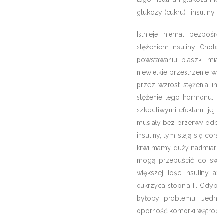
glukozy (cukru) i insuliny 
Istnieje niemal bezpo
stężeniem insuliny. Chol
powstawaniu blaszki mia
niewielkie przestrzenie
przez wzrost stężenia i
stężenie tego hormonu. 
szkodliwymi efektami jej
musiały bez przerwy odb
insuliny, tym stają się c
krwi mamy duży nadmiar 
mogą przepuścić do swo
większej ilości insuliny
cukrzyca stopnia II. Gdy
byłoby problemu. Jedn
oporność komórki wątroby