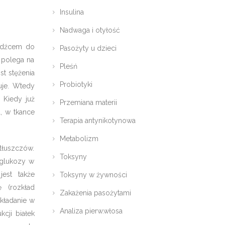
Insulina
Nadwaga i otyłość
bodźcem do
Pasożyty u dzieci
y polega na
Pleśń
st stężenia
Probiotyki
uje. Wtedy
 Kiedy już
Przemiana materii
, w tkance
Terapia antynikotynowa
Metabolizm
 tłuszczów.
Toksyny
 glukozy w
est także
Toksyny w żywności
 (rozkład
Zakażenia pasożytami
kładanie w
Analiza pierw.włosa
cji białek