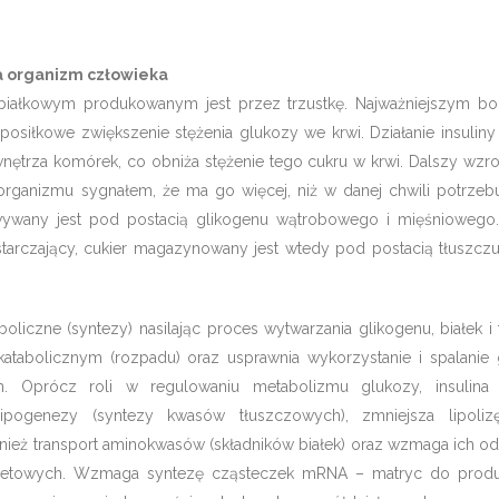
 na organizm człowieka
 białkowym produkowanym jest przez trzustkę. Najważniejszym 
poposiłkowe zwiększenie stężenia glukozy we krwi. Działanie insulin
nętrza komórek, co obniża stężenie tego cukru w krwi. Dalszy wzro
 organizmu sygnałem, że ma go więcej, niż w danej chwili potrzeb
ywany jest pod postacią glikogenu wątrobowego i mięśniowego.
starczający, cukier magazynowany jest wtedy pod postacią tłuszczu
boliczne (syntezy) nasilając proces wytwarzania glikogenu, białek i
katabolicznym (rozpadu) oraz usprawnia wykorzystanie i spalanie
. Oprócz roli w regulowaniu metabolizmu glukozy, insulina j
ipogenezy (syntezy kwasów tłuszczowych), zmniejsza lipolizę
nież transport aminokwasów (składników białek) oraz wzmaga ich od
letowych. Wzmaga syntezę cząsteczek mRNA – matryc do produk