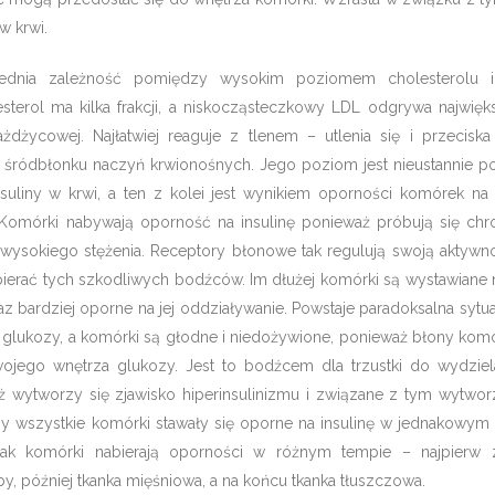
w krwi.
średnia zależność pomiędzy wysokim poziomem cholesterolu 
esterol ma kilka frakcji, a niskocząsteczkowy LDL odgrywa najwięk
żdżycowej. Najłatwiej reaguje z tlenem – utlenia się i przeciska
 w śródbłonku naczyń krwionośnych. Jego poziom jest nieustannie 
nsuliny w krwi, a ten z kolei jest wynikiem oporności komórek na
Komórki nabywają oporność na insulinę ponieważ próbują się chr
 wysokiego stężenia. Receptory błonowe tak regulują swoją aktywno
ierać tych szkodliwych bodźców. Im dłużej komórki są wystawiane 
oraz bardziej oporne na jej oddziaływanie. Powstaje paradoksalna sytu
glukozy, a komórki są głodne i niedożywione, ponieważ błony kom
jego wnętrza glukozy. Jest to bodźcem dla trzustki do wydziel
, aż wytworzy się zjawisko hiperinsulinizmu i związane z tym wytwo
by wszystkie komórki stawały się oporne na insulinę w jednakowym 
ak komórki nabierają oporności w różnym tempie – najpierw 
, później tkanka mięśniowa, a na końcu tkanka tłuszczowa.