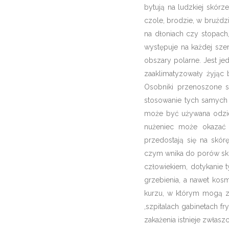
bytują na ludzkiej skórz
czole, brodzie, w bruźdz
na dłoniach czy stopach,
występuje na każdej szer
obszary polarne. Jest je
zaaklimatyzowały żyjąc 
Osobniki przenoszone s
stosowanie tych samych
może być używana odzież
nużeniec może okazać 
przedostają się na skór
czym wnika do porów sk
człowiekiem, dotykanie 
grzebienia, a nawet kos
kurzu, w którym mogą zna
,szpitalach gabinetach f
zakażenia istnieje zwłasz