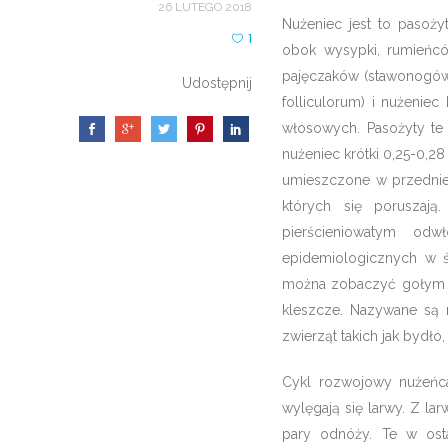
26 LUTEGO 2018
Nużeniec jest to pasoż
1
obok wysypki, rumieńców
pajęczaków (stawonogów)
Udostępnij
folliculorum) i nużenie
włosowych. Pasożyty te
nużeniec krótki 0,25-0,28
umieszczone w przedniej
których się poruszaj
pierścieniowatym o
epidemiologicznych w śr
można zobaczyć gołym o
kleszcze. Nazywane są 
zwierząt takich jak bydło
Cykl rozwojowy nużeńca
wylęgają się larwy. Z la
pary odnóży. Te w osta