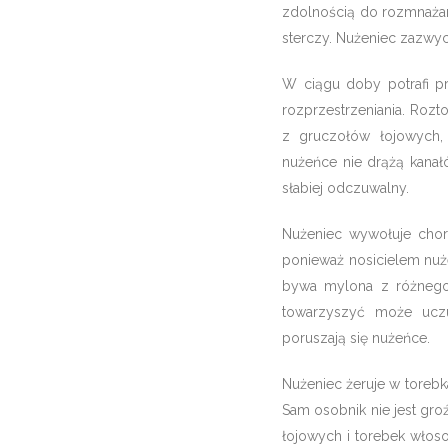
zdolnością do rozmnażani
sterczy. Nużeniec zazwyc
W ciągu doby potrafi p
rozprzestrzeniania. Rozt
z gruczołów łojowych,
nużeńce nie drążą kanał
słabiej odczuwalny.
Nużeniec wywołuje chor
ponieważ nosicielem nuż
bywa mylona z różnego 
towarzyszyć może uczuc
poruszają się nużeńce.
Nużeniec żeruje w torebk
Sam osobnik nie jest gr
łojowych i torebek włos