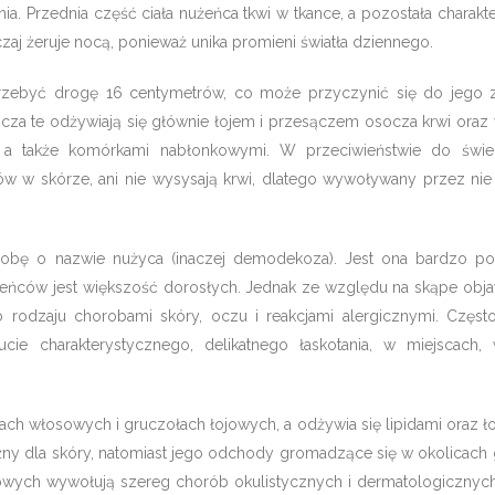
a. Przednia część ciała nużeńca tkwi w tkance, a pozostała charakt
zaj żeruje nocą, ponieważ unika promieni światła dziennego.
rzebyć drogę 16 centymetrów, co może przyczynić się do jego
ocza te odżywiają się głównie łojem i przesączem osocza krwi oraz
 a także komórkami nabłonkowymi. W przeciwieństwie do świ
ów w skórze, ani nie wysysają krwi, dlatego wywoływany przez nie 
obę o nazwie nużyca (inaczej demodekoza). Jest ona bardzo p
eńców jest większość dorosłych. Jednak ze względu na skąpe obj
rodzaju chorobami skóry, oczu i reakcjami alergicznymi. Częst
ie charakterystycznego, delikatnego łaskotania, w miejscach,
ach włosowych i gruczołach łojowych, a odżywia się lipidami oraz ł
oźny dla skóry, natomiast jego odchody gromadzące się w okolicach
owych wywołują szereg chorób okulistycznych i dermatologicznyc