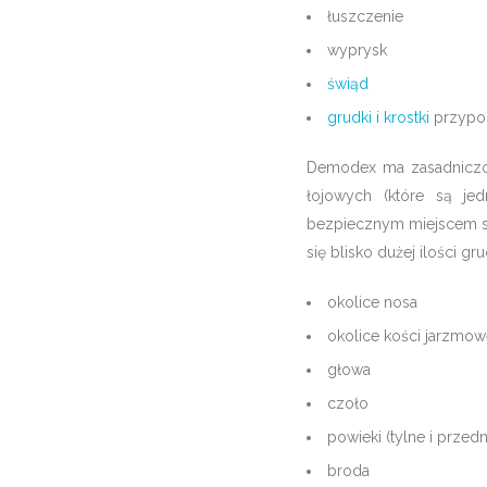
łuszczenie
wyprysk
świąd
grudki i krostki
przypom
Demodex ma zasadniczo 
łojowych (które są j
bezpiecznym miejscem sch
się blisko dużej ilości gr
okolice nosa
okolice kości jarzmow
głowa
czoło
powieki (tylne i przedn
broda