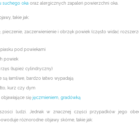
u suchego oka
oraz alergicznych zapaleń powierzchni oka.
awy, takie jak:
pieczenie, zaczerwienienie i obrzęk powiek (często widać rozszer
 piasku pod powiekami
ch powiek
rzęs (łupież cylindryczny)
re są łamliwe, bardzo łatwo wypadają
tło, kurz czy dym
 objawiające się
jęczmieniem
,
gradówką
kszości ludzi. Jednak w znacznej części przypadków jego obe
owoduje różnorodne objawy skórne, takie jak: