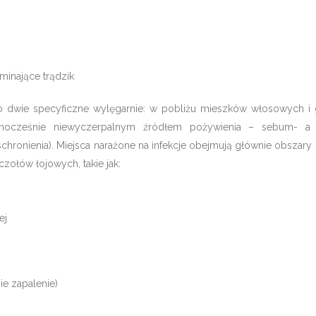
inające trądzik
dwie specyficzne wylęgarnie: w pobliżu mieszków włosowych i
ednocześnie niewyczerpalnym źródłem pożywienia – sebum- a
ronienia). Miejsca narażone na infekcje obejmują głównie obszary 
uczołów łojowych, takie jak:
ej
ie zapalenie)