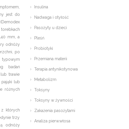
symptomem,
Insulina
ny jest do
Nadwaga i otyłość
i (Demodex
Pasożyty u dzieci
 torebkach
0,40 mm, a
Pleśń
pary odnóży
Probiotyki
rzchni, po
Przemiana materii
e typowym
ug badań
Terapia antynikotynowa
lub trawie
Metabolizm
pająki lub
ze różnych
Toksyny
Toksyny w żywności
 z których
Zakażenia pasożytami
dynie trzy
Analiza pierw.włosa
zbą odnóży