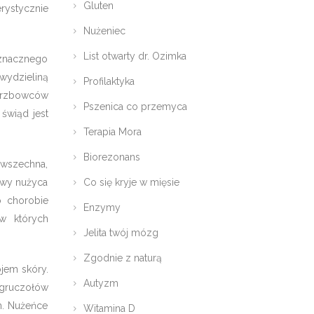
Gluten
erystycznie
Nużeniec
List otwarty dr. Ozimka
 znacznego
 wydzieliną
Profilaktyka
erzbowców
Pszenica co przemyca
świąd jest
Terapia Mora
Biorezonans
owszechna,
awy nużyca
Co się kryje w mięsie
o chorobie
Enzymy
 w których
Jelita twój mózg
Zgodnie z naturą
ojem skóry.
Autyzm
 gruczołów
h. Nużeńce
Witamina D