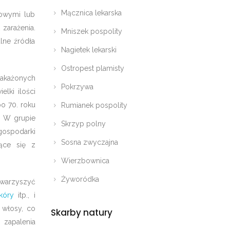
Mącznica lekarska
powymi lub
zarażenia.
Mniszek pospolity
lne źródła
Nagietek lekarski
Ostropest plamisty
zakażonych
Pokrzywa
lki ilości
o 70. roku
Rumianek pospolity
. W grupie
Skrzyp polny
gospodarki
Sosna zwyczajna
ące się z
Wierzbownica
Żyworódka
warzyszyć
kóry
itp., i
 włosy, co
Skarby natury
 zapalenia