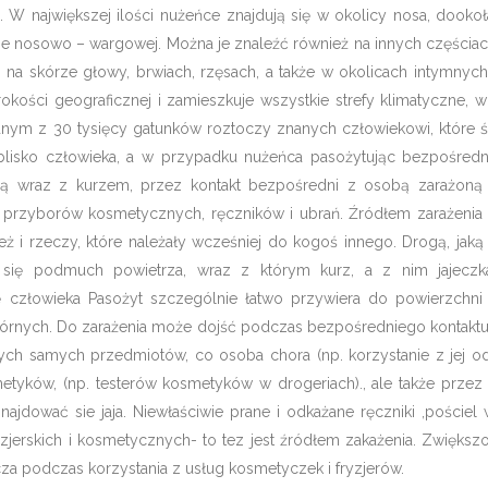
e. W największej ilości nużeńce znajdują się w okolicy nosa, dooko
ie nosowo – wargowej. Można je znaleźć również na innych częściach
 na skórze głowy, brwiach, rzęsach, a także w okolicach intymnych
okości geograficznej i zamieszkuje wszystkie strefy klimatyczne, 
dnym z 30 tysięcy gatunków roztoczy znanych człowiekowi, które św
blisko człowieka, a w przypadku nużeńca pasożytując bezpośredn
ą wraz z kurzem, przez kontakt bezpośredni z osobą zarażoną
 przyborów kosmetycznych, ręczników i ubrań. Źródłem zarażeni
 i rzeczy, które należały wcześniej do kogoś innego. Drogą, jaką
się podmuch powietrza, wraz z którym kurz, a z nim jajeczk
ę człowieka Pasożyt szczególnie łatwo przywiera do powierzchni t
órnych. Do zarażenia może dojść podczas bezpośredniego kontakt
tych samych przedmiotów, co osoba chora (np. korzystanie z jej od
metyków, (np. testerów kosmetyków w drogeriach)., ale także prze
jdować sie jaja. Niewłaściwie prane i odkażane ręczniki ,pościel 
ryzjerskich i kosmetycznych- to tez jest źródłem zakażenia. Zwięks
cza podczas korzystania z usług kosmetyczek i fryzjerów.