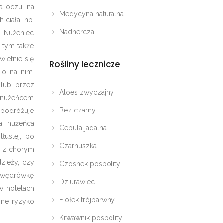
ła oczu, na
Medycyna naturalna
 ciała, np.
Nadnercza
. Nużeniec
w tym także
ietnie się
Rośliny lecznicze
io na nim.
 lub przez
Aloes zwyczajny
a nużeńcem
Bez czarny
 podróżuje
a nużeńca
Cebula jadalna
łustej, po
Czarnuszka
u z chorym
zieży, czy
Czosnek pospolity
z wędrówkę
Dziurawiec
w hotelach
Fiołek trójbarwny
zone ryzyko
Krwawnik pospolity