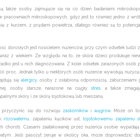
są także osoby zajmujące się na co dzień badaniami mikrosko
 w pracowniach mikroskopowych, gdyż jest to również jedno z wrót 
się z kurzem, z prądami powietrza, dlatego również są to potencja
ść dorosłych jest nosicielem nużeńców, przy czym odsetek ludzi 
raz z wiekiem. Ze względu na to, że skóra dzieci produkuje niewie
adko jest u nich diagnozowana. Z kolei odsetek zarażonych osób p
00 proc. Jednak tylko u niektórych osób nużeńce wywołują nużycę
ajdują się
alergicy
, osoby z osłabioną odpornością, zaburzeniami 
lnej, osoby starsze, narażone na ciągły
stres
, a także zmagaj
palnymi skóry i ze skórą łojotokową lub mieszaną.
 przyczynić się do rozwoju
zaskórników
i
wągrów
. Może on to
u
i
różowatemu
, zapaleniu kącików ust,
łojotokowemu zapaleniu s
ych chorób. Czasami zaatakowanej przez nużeńca osobie wypadają
tym. Jeśli pasożyt żeruje w okolicy oka, może doprowadzić do