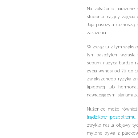
Na zakażenie narażone 
studenci mający zajęcia
Jaja pasożyta roznoszą 
zakażenia.
W związku z tym większo
tym pasożytem wzrasta w
sebum, nużyca bardzo rz
życia wynosi od 70 do 1
zwiększonego ryzyka zn
lipidowej lub hormona
nawracającymi stanami za
Nużeniec może również
trądzikowi pospolitem
zwykle nasila objawy t
mylone bywa z plackowa