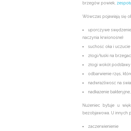
brzegów powiek,
zespoł
Wówczas pojawiają się obj
uporczywe swędzenie, 
naczynia krwionośne)
suchość oka i uczucie
złogi/łuski na brzega
złogi wokół podstawy 
odbarwienie rzęs, któ
nadwrażliwość na świa
nadkażenie bakteryjne,
Nużeniec bytuje u wię
bezobjawowa. U innych p
zaczerwienienie