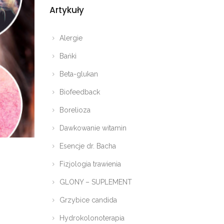
Artykuły
Alergie
Bańki
Beta-glukan
Biofeedback
Borelioza
Dawkowanie witamin
Esencje dr. Bacha
Fizjologia trawienia
GLONY – SUPLEMENT
Grzybice candida
Hydrokolonoterapia