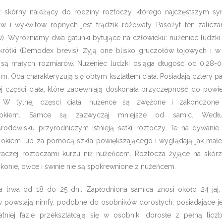
yt skórny należący do rodziny roztoczy, którego najczęstszym 
 i wykwitów ropnych jest trądzik różowaty. Pasożyt ten zalicza
. Wyróżniamy dwa gatunki bytujące na człowieku: nużeniec ludzk
c krótki (Demodex brevis). Żyją one blisko gruczołów łojowych i w
 są małych rozmiarów. Nużeniec ludzki osiąga długość od 0,28-
 m. Oba charakteryzują się obłym kształtem ciała. Posiadają cztery 
 części ciała, które zapewniają doskonała przyczepność do powie
ą. W tylnej części ciała, nużeńce są zwężone i zakończon
dwłokiem. Samce są zazwyczaj mniejsze od samic. Wedł
odowisku przyrodniczym istnieją setki roztoczy. Te na dywanie 
kiem lub za pomocą szkła powiększającego i wyglądają jak małe 
raczej roztoczami kurzu niż nużeńcem. Roztocza żyjące na skór
, konie, owce i świnie nie są spokrewnione z nużeńcem.
 trwa od 18 do 25 dni. Zapłodniona samica znosi około 24 jaj,
rw powstają nimfy, podobne do osobników dorosłych, posiadające je
tniej fazie przekształcają się w osobniki dorosłe z pełną lic