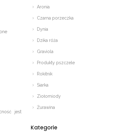
Aronia
Czarna porzeczka
Dynia
zone
Dzika róża
Graviola
Produkty pszczele
Rokitnik
Siarka
Ziołomiody
Żurawina
cność jest
Kategorie