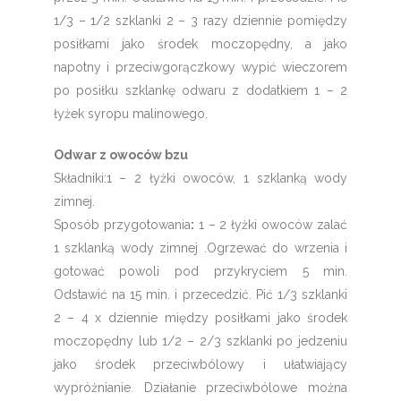
1/3 – 1/2 szklanki 2 – 3 razy dziennie pomiędzy
posiłkami jako środek moczopędny, a jako
napotny i przeciwgorączkowy wypić wieczorem
po posiłku szklankę odwaru z dodatkiem 1 – 2
łyżek syropu malinowego.
Odwar z owoców bzu
Składniki:1 – 2 łyżki owoców, 1 szklanką wody
zimnej.
Sposób przygotowania
:
1 – 2 łyżki owoców zalać
1 szklanką wody zimnej .Ogrzewać do wrzenia i
gotować powoli pod przykryciem 5 min.
Odstawić na 15 min. i przecedzić. Pić 1/3 szklanki
2 – 4 x dziennie między posiłkami jako środek
moczopędny lub 1/2 – 2/3 szklanki po jedzeniu
jako środek przeciwbólowy i ułatwiający
wypróżnianie. Działanie przeciwbólowe można