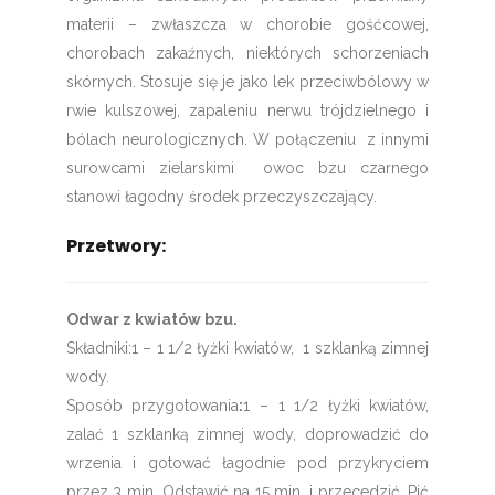
materii – zwłaszcza w chorobie gośćcowej,
chorobach zakaźnych, niektórych schorzeniach
skórnych. Stosuje się je jako lek przeciwbólowy w
rwie kulszowej, zapaleniu nerwu trójdzielnego i
bólach neurologicznych. W połączeniu z innymi
surowcami zielarskimi owoc bzu czarnego
stanowi łagodny środek przeczyszczający.
Przetwory:
Odwar z kwiatów bzu.
Składniki:1 – 1 1/2 łyżki kwiatów, 1 szklanką zimnej
wody.
Sposób przygotowania
:
1 – 1 1/2 łyżki kwiatów,
zalać 1 szklanką zimnej wody, doprowadzić do
wrzenia i gotować łagodnie pod przykryciem
przez 3 min. Odstawić na 15 min. i przecedzić. Pić