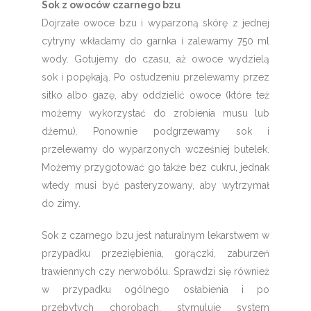
Sok z owoców czarnego bzu
Dojrzałe owoce bzu i wyparzoną skórę z jednej
cytryny wkładamy do garnka i zalewamy 750 ml
wody. Gotujemy do czasu, aż owoce wydzielą
sok i popękają. Po ostudzeniu przelewamy przez
sitko albo gazę, aby oddzielić owoce (które też
możemy wykorzystać do zrobienia musu lub
dżemu). Ponownie podgrzewamy sok i
przelewamy do wyparzonych wcześniej butelek.
Możemy przygotować go także bez cukru, jednak
wtedy musi być pasteryzowany, aby wytrzymał
do zimy.
Sok z czarnego bzu jest naturalnym lekarstwem w
przypadku przeziębienia, gorączki, zaburzeń
trawiennych czy nerwobólu. Sprawdzi się również
w przypadku ogólnego osłabienia i po
przebytych chorobach, stymuluje system