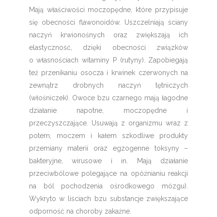
Mają właściwości moczopędne, które przypisuje
się obecności flawonoidów. Uszczelniają ściany
naczyń krwionośnych oraz zwiększają ich
elastyczność, dzięki obecności związków
o własnościach witaminy P (rutyny). Zapobiegają
też przenikaniu osocza i krwinek czerwonych na
zewnątrz drobnych naczyń tętniczych
(włośniczek). Owoce bzu czarnego mają łagodne
działanie napotne, moczopędne i
przeczyszczające. Usuwają z organizmu wraz z
potem, moczem i kałem szkodliwe produkty
przemiany materii oraz egzogenne toksyny –
bakteryjne, wirusowe i in. Mają działanie
przeciwbólowe polegające na opóźnianiu reakcji
na ból pochodzenia ośrodkowego mózgu).
Wykryto w liściach bzu substancje zwiększające
odporność na choroby zakaźne.