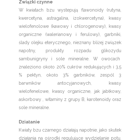
Związki czynne
W kwiatach bzu wystepują flawonoidy (rutyna,
kwercetyna, astragalina, izokwercetyna), kwasy
wielofenolowe (kawowy i chlorogenowy), kwasy
organiczne (walerianowy i ferulowy), garbniki,
ślady olejku eterycznego, nieznany bliżej związek
napotny, produkty rozpadu glikozydu
sambunigryny i sole mineralne. W owocach
znaleziono około 20% cukrów redukujących i 3,5
% pektyn, około 3% garbników, zespól 3
barwników antocyjanowych, kwasy
wielofenelowe, kwasy organiczne, jak jabłkowy,
askorbowy , witaminy z grupy B, karotenoidy oraz
sole mineralne.
Działanie
Kwiaty bzu czarnego działają napotnie, jako skutek
działania na ośrodki regulujące wydzielanie potu.