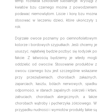
temp. rozkłada szkodliwe substancje. Wyciągi z
kwiatów bzu czarnego można z powodzeniem
podawać niemowlętom. Liście i korę bzu można
stosować w leczeniu dzieci, które ukończyły 1
rok.
Dojrzałe owoce poznamy po ciemnofioletowym
kolorze i bordowych szypułkach. Jeśli chcemy je
ususzyć, najłatwiej będzie pozbyć się łodyżek po
fakcie. Z łatwością będziemy je wtedy mogli
oddzielić od owoców. Stosowanie produktów z
owocu czarnego bzu jest szczególnie wskazane
przy przeziębieniach, chorobach zakaźnych,
zaparciach, kaszlu, bólach nerwowych, spadku
odporności, w stanach zapalnych oskrzeli i krtani,
zatruciach, chorobach alergicznych, a także
chorobach wątroby i pęcherzyka żółciowego. W
przypadku nudności i wymiotów produkty takie są