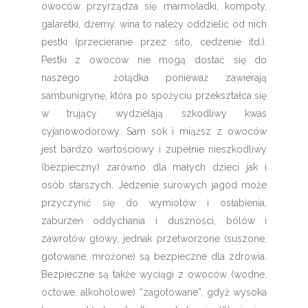
owoców przyrządza się marmoladki, kompoty,
galaretki, dżemy, wina to należy oddzielić od nich
pestki (przecieranie przez sito, cedzenie itd.).
Pestki z owoców nie mogą dostać się do
naszego żołądka ponieważ zawierają
sambunigrynę, która po spożyciu przekształca się
w trujący wydzielają szkodliwy kwas
cyjanowodorowy. Sam sok i miąższ z owoców
jest bardzo wartościowy i zupełnie nieszkodliwy
(bezpieczny) zarówno dla małych dzieci jak i
osób starszych. Jedzenie surowych jagód może
przyczynić się do wymiotów i osłabienia,
zaburzeń oddychania i duszności, bólów i
zawrotów głowy, jednak przetworzone (suszone,
gotowane, mrożone) są bezpieczne dla zdrowia.
Bezpieczne są także wyciągi z owoców (wodne,
octowe, alkoholowe) “zagotowane”, gdyż wysoka