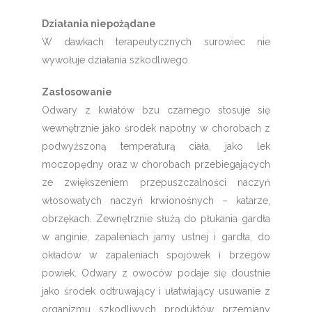
Działania niepożądane
W dawkach terapeutycznych surowiec nie
wywołuje działania szkodliwego.
Zastosowanie
Odwary z kwiatów bzu czarnego stosuje się
wewnętrznie jako środek napotny w chorobach z
podwyższoną temperaturą ciała, jako lek
moczopędny oraz w chorobach przebiegających
ze zwiększeniem przepuszczalności naczyń
włosowatych naczyń krwionośnych – katarze,
obrzękach. Zewnętrznie służą do płukania gardła
w anginie, zapaleniach jamy ustnej i gardła, do
okładów w zapaleniach spojówek i brzegów
powiek. Odwary z owoców podaje się doustnie
jako środek odtruwający i ułatwiający usuwanie z
organizmu szkodliwych produktów przemiany