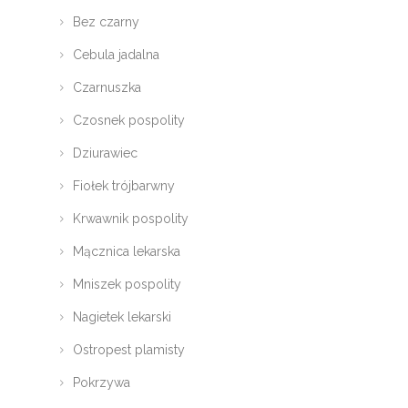
Bez czarny
Cebula jadalna
Czarnuszka
Czosnek pospolity
Dziurawiec
Fiołek trójbarwny
Krwawnik pospolity
Mącznica lekarska
Mniszek pospolity
Nagietek lekarski
Ostropest plamisty
Pokrzywa