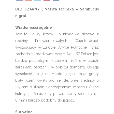
BEZ CZARNY ( Nazwa łacińska – Sambucus
nigra)
Wiadomości ogólne
Jest to duży krzew lub niewielkie drzewo z
rodziny Przewiertniowatych (Caprifoliacae),
występujący w Europie, Afryce Północnej oraz
zachodniej i środkowej części Azji. . W Polsce jest
bardzo pospolitym krzewem , rośnie w lasach,
zaroślach, parkach, i w pobliżu domostw. Osiąga
wysokość do 7 m. Młode gałęzie mają gruby
biały rdzeń. Kwiaty promieniste, białe, średnicy 6
– 9 mm o silnym nieprzyjemnym zapachu. Owoc
kulisty, 3 – 6 nasienny, prawie czarny, średnicy 4 –
6 mm i bardzo podobny do jagody.
Surowiec