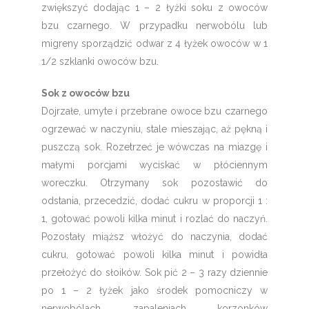
zwiększyć dodając 1 – 2 łyżki soku z owoców
bzu czarnego. W przypadku nerwobólu lub
migreny sporządzić odwar z 4 łyżek owoców w 1
1/2 szklanki owoców bzu.
Sok z owoców bzu
Dojrzałe, umyte i przebrane owoce bzu czarnego
ogrzewać w naczyniu, stale mieszając, aż pękną i
puszczą sok. Rozetrzeć je wówczas na miazgę i
małymi porcjami wyciskać w płóciennym
woreczku. Otrzymany sok pozostawić do
odstania, przecedzić, dodać cukru w proporcji 1 :
1, gotować powoli kilka minut i rozlać do naczyń.
Pozostały miąższ włożyć do naczynia, dodać
cukru, gotować powoli kilka minut i powidła
przełożyć do słoików. Sok pić 2 – 3 razy dziennie
po 1 – 2 łyżek jako środek pomocniczy w
nerwobólach, zapaleniach korzonków