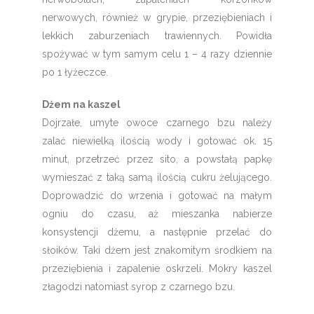
nerwowych, również w grypie, przeziębieniach i
lekkich zaburzeniach trawiennych. Powidła
spożywać w tym samym celu 1 – 4 razy dziennie
po 1 łyżeczce.
Dżem na kaszel
Dojrzałe, umyte owoce czarnego bzu należy
zalać niewielką ilością wody i gotować ok. 15
minut, przetrzeć przez sito, a powstałą papkę
wymieszać z taką samą ilością cukru żelującego.
Doprowadzić do wrzenia i gotować na małym
ogniu do czasu, aż mieszanka nabierze
konsystencji dżemu, a następnie przelać do
słoików. Taki dżem jest znakomitym środkiem na
przeziębienia i zapalenie oskrzeli. Mokry kaszel
złagodzi natomiast syrop z czarnego bzu.