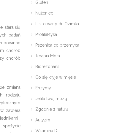
Gluten
Nużeniec
List otwarty dr. Ozimka
 stara się
Profilaktyka
wych badań
im powinno
Pszenica co przemyca
tem chorób
Terapia Mora
czy chorób
Biorezonans
Co się kryje w mięsie
 że zmiana
Enzymy
h i rodzaju
Jelita twój mózg
ożytecznym
Zgodnie z naturą
ów zawiera
ednikami i
Autyzm
z spożycie
Witamina D