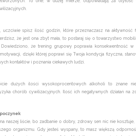
tworzonych. To one, w dużej mierze, odpowiadają za otyłość 
ilizacyjnych.
, uczciwie spisz ilość godzin, które przeznaczasz na aktywność 
erdzisz, że jest ona zbyt mała, to postaraj się o towarzystwo mobil
 Dowiedziono, że trening grupowy poprawia konsekwentność w 
motywacji, dzięki której poprawi się Twoja kondycja fizyczna, stan
ych kontaktów i poznania ciekawych ludzi.
picie dużych ilości wysokoprocentowych alkoholi to znane ni
ryzyka chorób cywilizacyjnych. Ilość ich negatywnych działań na z
ypoczynek
na naszej liście, bo zadbanie o dobry, zdrowy sen nic nie kosztuje,
szego organizmu. Gdy jesteś wyspany, to masz większą odporność