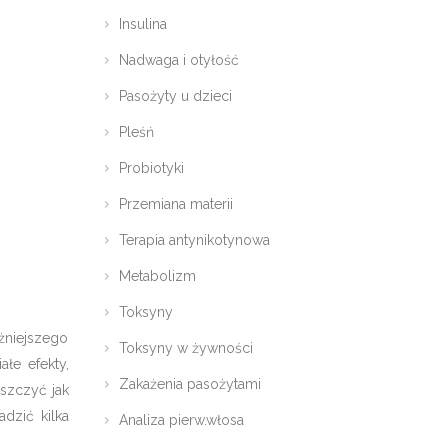
Insulina
Nadwaga i otyłość
Pasożyty u dzieci
Pleśń
Probiotyki
Przemiana materii
Terapia antynikotynowa
Metabolizm
Toksyny
żniejszego
Toksyny w żywności
łe efekty,
Zakażenia pasożytami
szczyć jak
dzić kilka
Analiza pierw.włosa