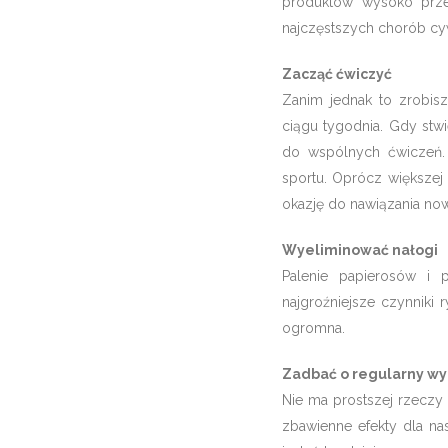
produktów wysoko prze
najczęstszych chorób cyw
Zacząć ćwiczyć
Zanim jednak to zrobisz
ciągu tygodnia. Gdy stwi
do wspólnych ćwiczeń.
sportu. Oprócz większej 
okazję do nawiązania now
Wyeliminować nałogi
Palenie papierosów i 
najgroźniejsze czynniki 
ogromna.
Zadbać o regularny w
Nie ma prostszej rzeczy 
zbawienne efekty dla na