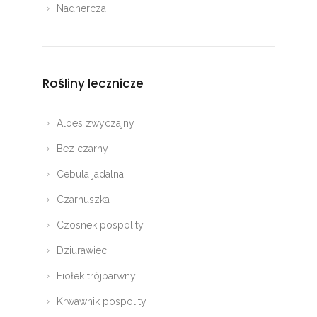
Nadnercza
Rośliny lecznicze
Aloes zwyczajny
Bez czarny
Cebula jadalna
Czarnuszka
Czosnek pospolity
Dziurawiec
Fiołek trójbarwny
Krwawnik pospolity