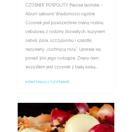
CZOSNEK POSPOLITY (Nazwa łacińska –
Allium sativum) Wiadomości ogólne
Czosnek jest powszechnie znaną rośliną
cebulową z rodziny liliowatych, kuzynem
cebuli, pora, szczypiorku i szalotki,
nazywany „cuchnącą różą”. Uprawia się
ponad 300 jego rodzajów. Znany nam
wszystkim jest czosnek z białą łuską,…
KONTYNUUJ CZYTANIE...