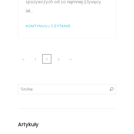
spożywczych od co najmniej 5 tysięcy
lat….
KONTYNUUJ CZYTANIE...
←
1
2
3
→
Artykuły